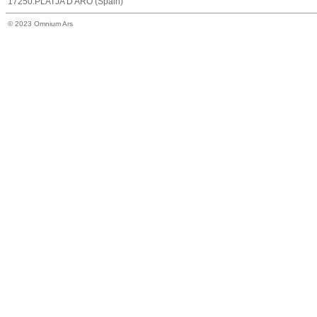
17250.PLATJA D'ARO (Spain)
© 2023 Omnium Ars