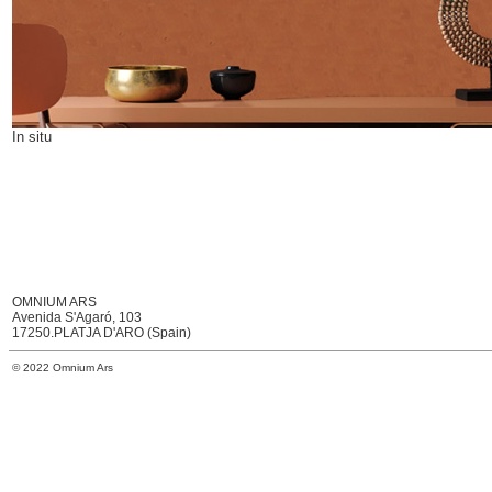
In situ
OMNIUM ARS
Avenida S'Agaró, 103
17250.PLATJA D'ARO (Spain)
© 2022 Omnium Ars