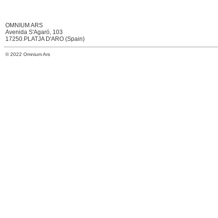
OMNIUM ARS
Avenida S'Agaró, 103
17250.PLATJA D'ARO (Spain)
© 2022 Omnium Ars