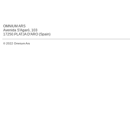
OMNIUM ARS
Avenida S'Agaró, 103
17250.PLATJA D'ARO (Spain)
© 2022 Omnium Ars