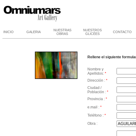
NUESTRAS
NUESTROS
INICIO
GALERIA
CONTACTO
OBRAS
GLICÉES
Rellene el siguiente formul
Nombre y
Apellidos:
*
Dirección :
*
Ciudad /
Población :
*
Provincia :
*
e.mail :
*
Teléfono :
*
Obra :