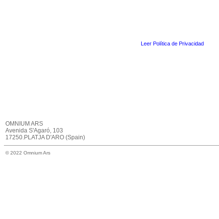
Leer Política de Privacidad
OMNIUM ARS
Avenida S'Agaró, 103
17250.PLATJA D'ARO (Spain)
© 2022 Omnium Ars